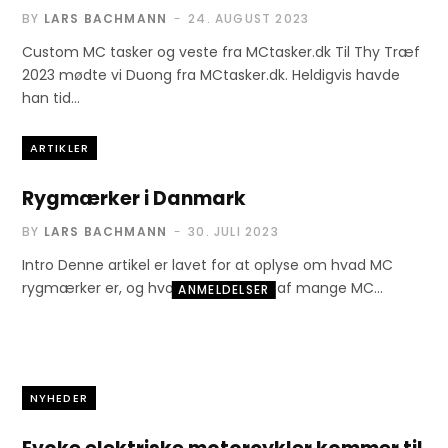
BY
LARS BACHMANN
24. AUGUST 2023
Custom MC tasker og veste fra MCtasker.dk Til Thy Træf
2023 mødte vi Duong fra MCtasker.dk. Heldigvis havde
han tid…
ARTIKLER
Rygmærker i Danmark
BY
LARS BACHMANN
30. JULI 2023
Intro Denne artikel er lavet for at oplyse om hvad MC
rygmærker er, og hvorfor de bruges af mange MC…
ANMELDELSER
Roadbook – 360
DANMARK
NYHEDER
26. JULI 2023