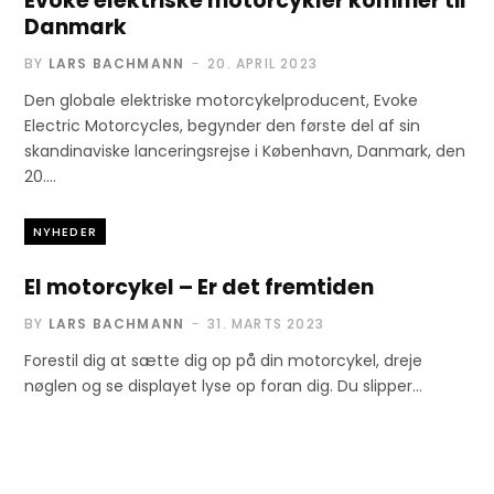
Evoke elektriske motorcykler kommer til
Danmark
BY
LARS BACHMANN
20. APRIL 2023
Den globale elektriske motorcykelproducent, Evoke
Electric Motorcycles, begynder den første del af sin
skandinaviske lanceringsrejse i København, Danmark, den
20.…
NYHEDER
El motorcykel – Er det fremtiden
BY
LARS BACHMANN
31. MARTS 2023
Forestil dig at sætte dig op på din motorcykel, dreje
nøglen og se displayet lyse op foran dig. Du slipper…