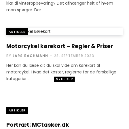
klar til vinteropbevaring? Det afhænger helt af hvem
man spørger. Der…
ARTIKLER
Motorcykel kørekort – Regler & Priser
BY
LARS BACHMANN
28. SEPTEMBER 2023
Her kan du læse alt du skal vide om kørekort til
motorcykel. Hvad det koster, reglerne for de forskellige
kategorier…
NYHEDER
Royal Enfield –
Super Meteor 650
ARTIKLER
28. SEPTEMBER 2023
Portræt: MCtasker.dk