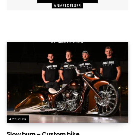
ANMELDELSER
MC handsker med
varme
31. MARTS 2024
ARTIKLER
Slow burn – Custom bike