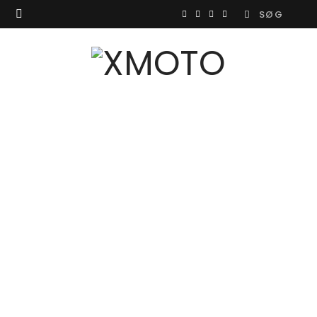
Search
F
I
Y
X
for:
a
n
o
(
c
s
u
T
e
t
T
w
b
a
u
i
o
g
b
t
o
r
e
t
k
a
e
m
r
)