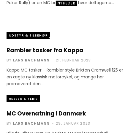
Poker Rally) er en MC begivenhed, hvor deltagerne…
NYHEDER
MC bukser med
airbag
UDSTYR & TILBEHØR
25. FEBRUAR 2023
Rambler tasker fra Kappa
BY
LARS BACHMANN
21. FEBRUAR 2023
Kappa MC tasker – Rambler style Brixton Cromwell 125 er
en ægte ny klassisk motorcykel, og mange har
promoveret den…
REJSER & FERIE
MC Overnatning i Danmark
BY
LARS BACHMANN
29. JANUAR 2023