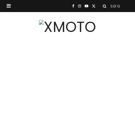
Search
F
I
Y
X
for:
a
n
o
(
c
s
u
T
e
t
T
w
b
a
u
i
o
g
b
t
o
r
e
t
k
a
e
m
r
)