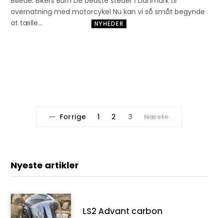
Billede: Bikers Barn De bedste steder i Danmark til
overnatning med motorcykel Nu kan vi så småt begynde
at tælle…
NYHEDER
Honda CMX 1100T
Rebel
18. DECEMBER 2022
Forrige
1
2
3
Næste
Nyeste artikler
LS2 Advant carbon