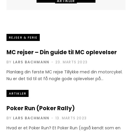
ARTIKLER
De 5 største
motorcykel events
i verden
REJSER & FERIE
25. MARTS 2023
MC rejser – Din guide til MC oplevelser
BY
LARS BACHMANN
23. MARTS 2023
Planlæg din første MC rejse Tillykke med din motorcykel.
Nu er det tid til at få nogle gode oplevelser på…
ARTIKLER
Poker Run (Poker Rally)
BY
LARS BACHMANN
13. MARTS 2023
Hvad er et Poker Run? Et Poker Run (også kendt som en