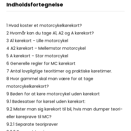
Indholdsfortegnelse
1
Hvad koster et motorcykelkørekort?
2
Hvornår kan du tage A1, A2 og A kørekort?
3
A1 kørekort – Lille motorcykel
4
A2 kørekort – Mellemstor motorcykel
5
A kørekort – Stor motorcykel
6
Generelle regler for MC kørekort
7
Antal lovpligtige teoritimer og praktiske køretimer.
8
Hvor gammel skal man være for at tage
motorcykelkørekort?
9
Bøden for at køre motorcykel uden kørekort
9.1
Bødesatser for kørsel uden kørekort:
9.2
Mister man sig kørekort til bil, hvis man dumper teori-
eller køreprøve til MC?
9.2.1
Separate teoriprøver