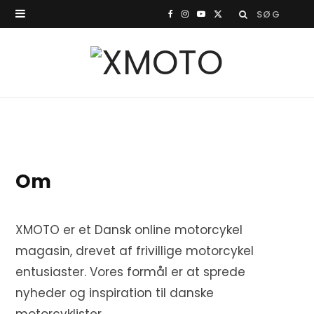
Search
F
I
Y
X
for:
a
n
o
(
c
s
u
T
e
t
T
w
b
a
u
i
o
g
b
t
Om
o
r
e
t
k
a
e
XMOTO er et Dansk online motorcykel
m
r
magasin, drevet af frivillige motorcykel
)
entusiaster. Vores formål er at sprede
nyheder og inspiration til danske