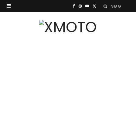
Search
F
I
Y
X
for:
a
n
o
(
c
s
u
T
e
t
T
w
b
a
u
i
o
g
b
t
o
r
e
t
k
a
e
m
r
)