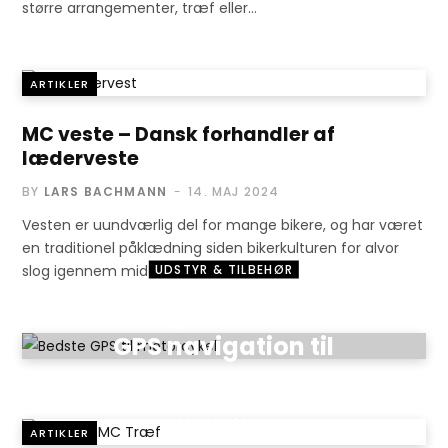
større arrangementer, træf eller…
ARTIKLER
MC veste – Dansk forhandler af
læderveste
BY
LARS BACHMANN
14. MAJ 2024
Vesten er uundværlig del for mange bikere, og har været
en traditionel påklædning siden bikerkulturen for alvor
UDSTYR & TILBEHØR
slog igennem midt…
Vælg den bedste
GPS navigation til
motorcyklen
13. MAJ 2024
ARTIKLER