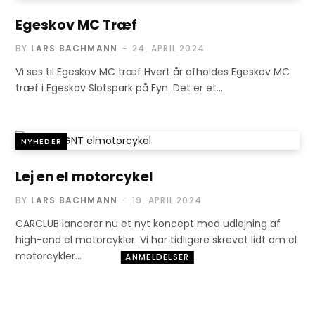
Egeskov MC Træf
BY
LARS BACHMANN
24. APRIL 2024
Vi ses til Egeskov MC træf Hvert år afholdes Egeskov MC
træf i Egeskov Slotspark på Fyn. Det er et…
NYHEDER
Lej en el motorcykel
BY
LARS BACHMANN
19. APRIL 2024
CARCLUB lancerer nu et nyt koncept med udlejning af
high-end el motorcykler. Vi har tidligere skrevet lidt om el
motorcykler…
ANMELDELSER
GO Ride App fra
TomTom