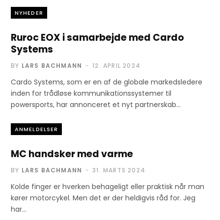
NYHEDER
15. APRIL 2024
Ruroc EOX i samarbejde med Cardo
Systems
BY
LARS BACHMANN
12. APRIL 2024
Cardo Systems, som er en af de globale markedsledere
inden for trådløse kommunikationssystemer til
powersports, har annonceret et nyt partnerskab…
ANMELDELSER
MC handsker med varme
BY
LARS BACHMANN
31. MARTS 2024
Kolde finger er hverken behageligt eller praktisk når man
kører motorcykel. Men det er der heldigvis råd for. Jeg
har…