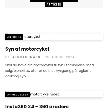
ARTIKLER
Vejsidesyn –
Sådan foregår det
1. MARTS 2025
ARTIKLER
Syn af motorcykel
BY
LARS BACHMANN
26. AUGUST 2024
Skal du have din motorcykel til syn i forbindelse med
salg/ejerskifte, eller er du blot nysgerrig på reglerne
omkring syn…
ANMELDELSER
Insta360 X4 – 360 graders