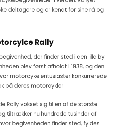
orcykelbegivenheder i verden. Rallyet
ke deltagere og er kendt for sine rå og
otorcylce Rally
begivenhed, der finder sted i den lille by
enheden blev først afholdt i 1938, og den
 hvor motorcykelentusiaster konkurrerede
ck på deres motorcykler.
e Rally vokset sig til en af de største
g tiltrækker nu hundrede tusinder af
, hvor begivenheden finder sted, fyldes