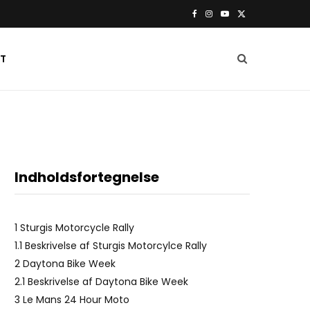
F
I
Y
X
a
n
o
(
T
c
s
u
T
e
t
T
w
b
a
u
i
o
g
b
t
Indholdsfortegnelse
o
r
e
t
k
a
e
1
Sturgis Motorcycle Rally
m
r
1.1
Beskrivelse af Sturgis Motorcylce Rally
2
Daytona Bike Week
)
2.1
Beskrivelse af Daytona Bike Week
3
Le Mans 24 Hour Moto