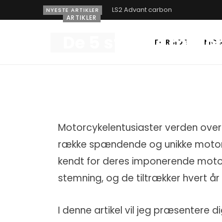
LS2 Advant carbon
NYESTE ARTIKLER
ARTIKLER
De 5 største motor
FORSIDE
MC 
BY
LARS BACHMANN
25. MARTS 2023
Motorcykelentusiaster verden over 
række spændende og unikke motorc
kendt for deres imponerende motorc
stemning, og de tiltrækker hvert år 
I denne artikel vil jeg præsentere d