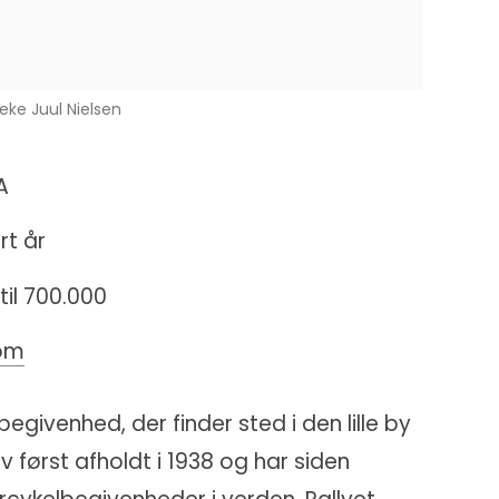
beke Juul Nielsen
A
rt år
til 700.000
com
begivenhed, der finder sted i den lille by
ev først afholdt i 1938 og har siden