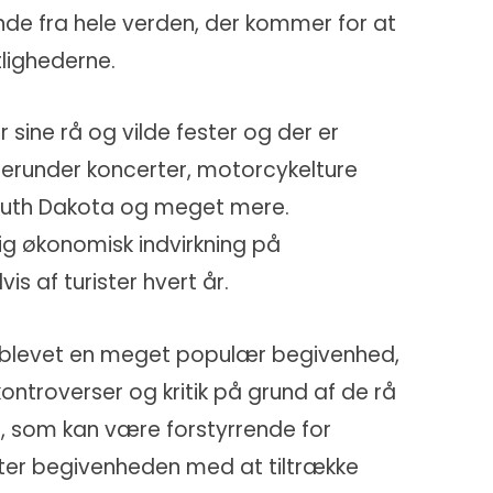
e fra hele verden, der kommer for at
lighederne.
r sine rå og vilde fester og der er
 herunder koncerter, motorcykelture
outh Dakota og meget mere.
g økonomisk indvirkning på
is af turister hvert år.
r blevet en meget populær begivenhed,
ntroverser og kritik på grund af de rå
u, som kan være forstyrrende for
ætter begivenheden med at tiltrække