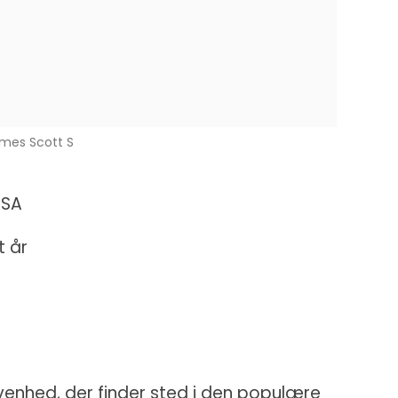
mes Scott S
USA
t år
venhed, der finder sted i den populære