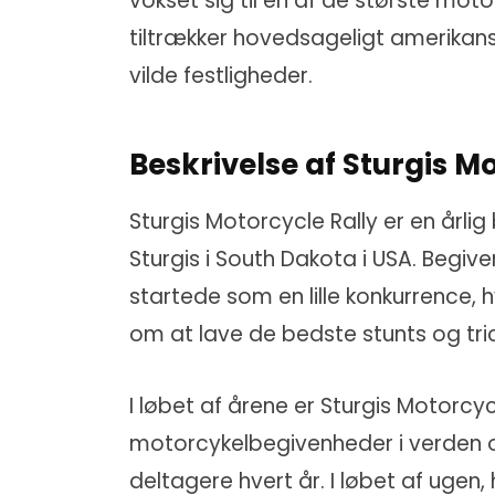
vokset sig til en af de største mot
tiltrækker hovedsageligt amerikans
vilde festligheder.
Beskrivelse af Sturgis M
Sturgis Motorcycle Rally er en årlig 
Sturgis i South Dakota i USA. Begiv
startede som en lille konkurrence,
om at lave de bedste stunts og tri
I løbet af årene er Sturgis Motorcycl
motorcykelbegivenheder i verden o
deltagere hvert år. I løbet af ugen