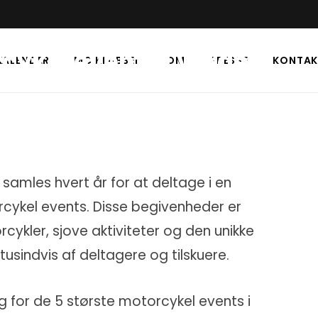
cykel events i verden
KALENDER
MC KLUBBER
OM
PRESSE
KONTAK
samles hvert år for at deltage i en
ykel events. Disse begivenheder er
ykler, sjove aktiviteter og den unikke
tusindvis af deltagere og tilskuere.
ig for de 5 største motorcykel events i