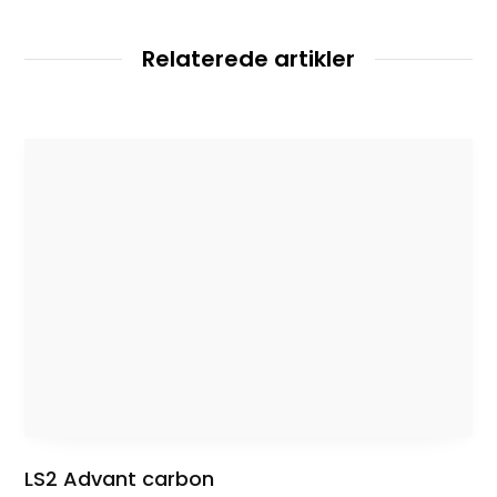
s
i
t
Relaterede artikler
e
LS2 Advant carbon