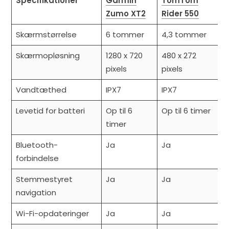
Specifikationer
Garmin
TomTom
Zumo XT2
Rider 550
Skærmstørrelse
6 tommer
4,3 tommer
Skærmopløsning
1280 x 720
480 x 272
pixels
pixels
Vandtæthed
IPX7
IPX7
Levetid for batteri
Op til 6
Op til 6 timer
timer
Bluetooth-
Ja
Ja
forbindelse
Stemmestyret
Ja
Ja
navigation
Wi-Fi-opdateringer
Ja
Ja