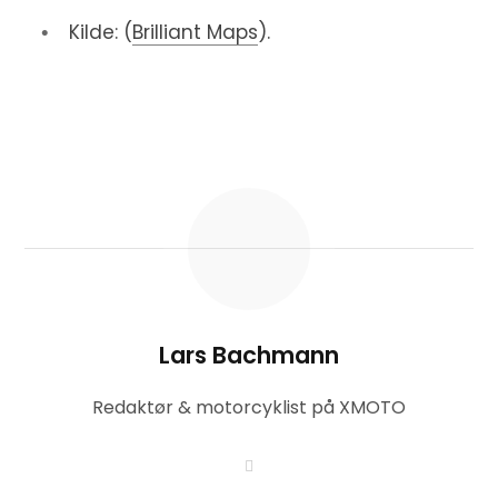
Kilde: (
Brilliant Maps
)​.
Lars Bachmann
Redaktør & motorcyklist på XMOTO
W
e
b