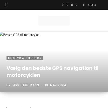
Search
F
I
Y
X
for:
a
n
o
(
c
s
u
T
e
t
T
w
b
a
u
i
o
g
b
t
UDSTYR & TILBEHØR
o
r
e
t
Vælg den bedste GPS navigation til
k
a
e
motorcyklen
m
r
BY
LARS BACHMANN
13. MAJ 2024
)