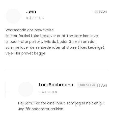
Jørn
BESVAR
3 ÅR SIDEN
Vedrørende gps beskrivelse
En stor forskel i ikke beskriver er at Tomtom kan lave
snoede ruter perfekt, hvis du beder Garmin om det
samme laver den snoede ruter af større ( læs kedelige)
veje. Har prøvet begge.
Lars Bachmann
FORFATTER
BESVAR
3 ÅR SIDEN
Hej Jørn. Tak for dine input, som jeg er helt enig i.
Jeg får opdateret artiklen.